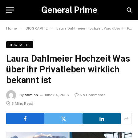
General Prime
»
»
Home
BIOGRAPHIE
Laura Dahlmeier Hochzeit Was über ihr Privatleben wirklich bekannt ist
BIOGRAPHIE
Laura Dahlmeier Hochzeit Was
über ihr Privatleben wirklich
bekannt ist
By
adminn
June 24, 2026
No Comments
8 Mins Read