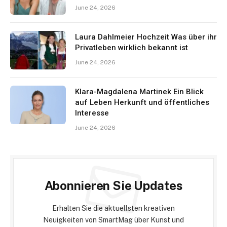
June 24, 2026
Laura Dahlmeier Hochzeit Was über ihr
Privatleben wirklich bekannt ist
June 24, 2026
Klara-Magdalena Martinek Ein Blick
auf Leben Herkunft und öffentliches
Interesse
June 24, 2026
Abonnieren Sie Updates
Erhalten Sie die aktuellsten kreativen
Neuigkeiten von SmartMag über Kunst und