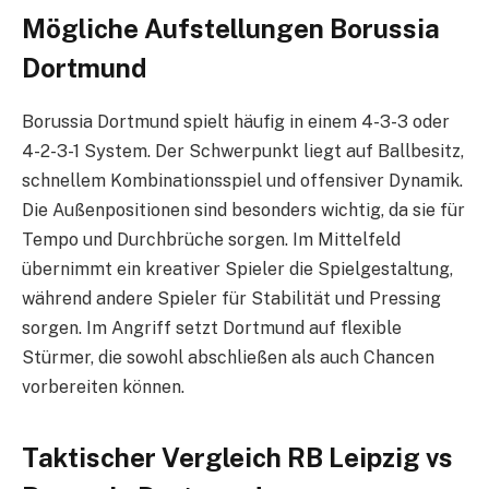
Mögliche Aufstellungen Borussia
Dortmund
Borussia Dortmund spielt häufig in einem 4-3-3 oder
4-2-3-1 System. Der Schwerpunkt liegt auf Ballbesitz,
schnellem Kombinationsspiel und offensiver Dynamik.
Die Außenpositionen sind besonders wichtig, da sie für
Tempo und Durchbrüche sorgen. Im Mittelfeld
übernimmt ein kreativer Spieler die Spielgestaltung,
während andere Spieler für Stabilität und Pressing
sorgen. Im Angriff setzt Dortmund auf flexible
Stürmer, die sowohl abschließen als auch Chancen
vorbereiten können.
Taktischer Vergleich RB Leipzig vs