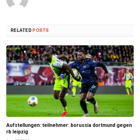
RELATED
POSTS
Aufstellungen: teilnehmer: borussia dortmund gegen
rb leipzig