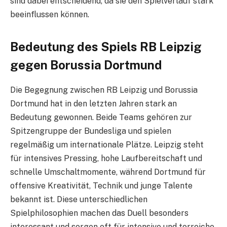
sind dabei entscheidend, da sie den Spielverlauf stark
beeinflussen können.
Bedeutung des Spiels RB Leipzig
gegen Borussia Dortmund
Die Begegnung zwischen RB Leipzig und Borussia
Dortmund hat in den letzten Jahren stark an
Bedeutung gewonnen. Beide Teams gehören zur
Spitzengruppe der Bundesliga und spielen
regelmäßig um internationale Plätze. Leipzig steht
für intensives Pressing, hohe Laufbereitschaft und
schnelle Umschaltmomente, während Dortmund für
offensive Kreativität, Technik und junge Talente
bekannt ist. Diese unterschiedlichen
Spielphilosophien machen das Duell besonders
interessant und sorgen oft für intensive und torreiche