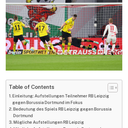
Table of Contents
Einleitung: Aufstellungen Teilnehmer RB Leipzig
gegen Borussia Dortmund im Fokus
Bedeutung des Spiels RB Leipzig gegen Borussia
Dortmund
Mögliche Aufstellungen RB Leipzig