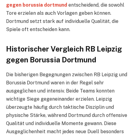
gegen borussia dortmund
entscheidend, die sowohl
Tore erzielen als auch Vorlagen geben können.
Dortmund setzt stark auf individuelle Qualität, die
Spiele oft entscheiden kann.
Historischer Vergleich RB Leipzig
gegen Borussia Dortmund
Die bisherigen Begegnungen zwischen RB Leipzig und
Borussia Dortmund waren in der Regel sehr
ausgeglichen und intensiv. Beide Teams konnten
wichtige Siege gegeneinander erzielen. Leipzig
überzeugte häufig durch taktische Disziplin und
physische Stärke, während Dortmund durch offensive
Qualität und individuelle Momente gewann. Diese
Ausgeglichenheit macht jedes neue Duell besonders