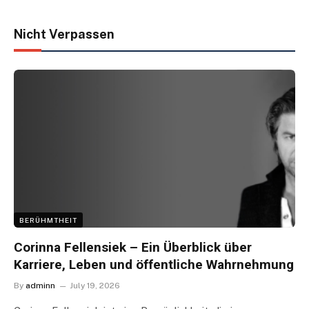
Nicht Verpassen
BERÜHMTHEIT
Corinna Fellensiek – Ein Überblick über
Karriere, Leben und öffentliche Wahrnehmung
By
adminn
July 19, 2026