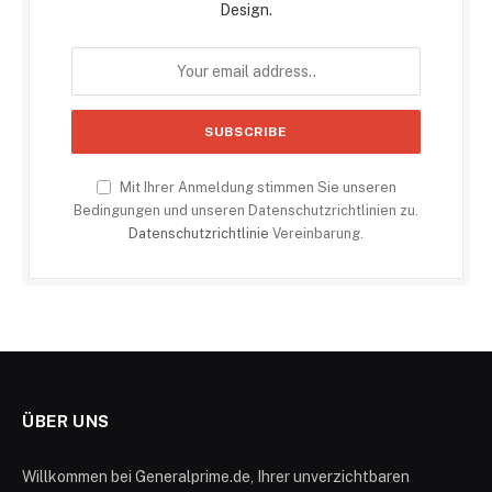
Design.
Mit Ihrer Anmeldung stimmen Sie unseren
Bedingungen und unseren Datenschutzrichtlinien zu.
Datenschutzrichtlinie
Vereinbarung.
ÜBER UNS
Willkommen bei Generalprime.de, Ihrer unverzichtbaren