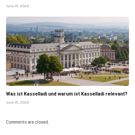
June 15, 2026
Was ist Kasselladi und warum ist Kasselladi relevant?
June 15, 2026
Comments are closed.