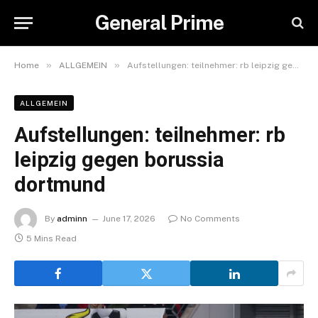
General Prime
»
»
Home
ALLGEMEIN
Aufstellungen: teilnehmer: rb leipzig gegen borussia dortmund
ALLGEMEIN
Aufstellungen: teilnehmer: rb
leipzig gegen borussia
dortmund
By
adminn
June 17, 2026
No Comments
5 Mins Read