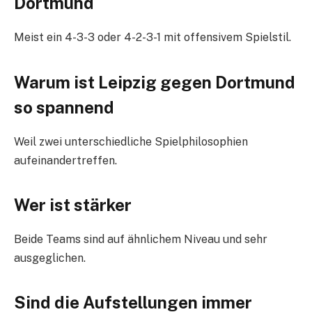
Dortmund
Meist ein 4-3-3 oder 4-2-3-1 mit offensivem Spielstil.
Warum ist Leipzig gegen Dortmund
so spannend
Weil zwei unterschiedliche Spielphilosophien
aufeinandertreffen.
Wer ist stärker
Beide Teams sind auf ähnlichem Niveau und sehr
ausgeglichen.
Sind die Aufstellungen immer