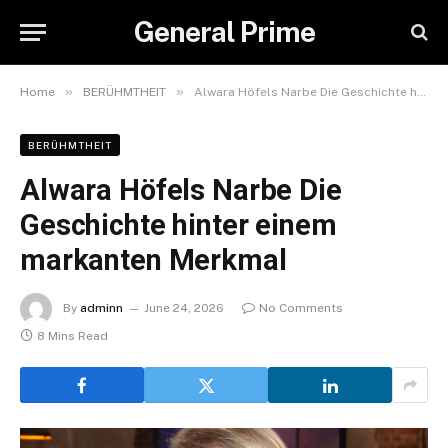
General Prime
»
»
Home
BERÜHMTHEIT
Alwara Höfels Narbe Die Geschichte hinter einem markanten Merkmal
BERÜHMTHEIT
Alwara Höfels Narbe Die
Geschichte hinter einem
markanten Merkmal
By
adminn
June 24, 2026
No Comments
8 Mins Read