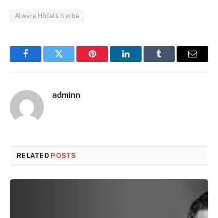
Alwara Höfels Narbe
Facebook
Twitter
Pinterest
LinkedIn
Tumblr
Email
adminn
RELATED
POSTS