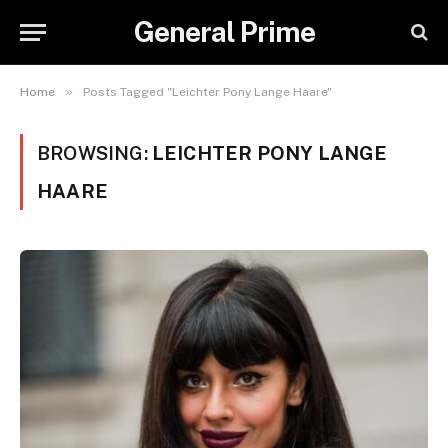
General Prime
»
Home
Posts Tagged "Leichter Pony Lange Haare"
BROWSING:
LEICHTER PONY LANGE
HAARE